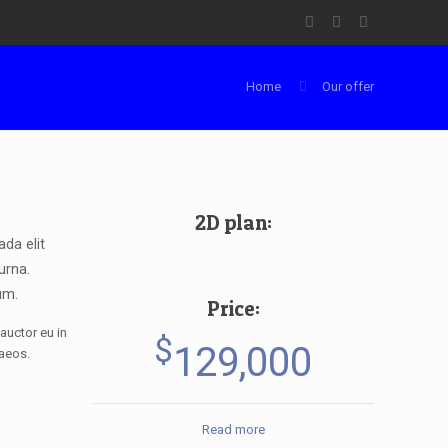
Home
Our offer
2D plan:
da elit
 urna.
um.
Price:
auctor eu in
$
129,000
naeos.
Read more