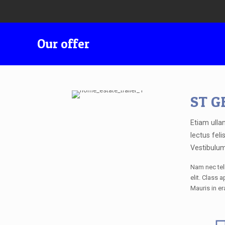
Our offer
ST G
Etiam ulla
lectus feli
Vestibulum
Nam nec tell
elit. Class 
Mauris in er