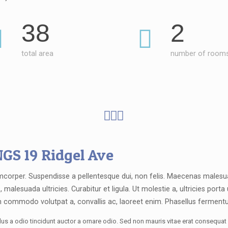
38
2
total area
number of room
GS 19 Ridgel Ave
mcorper. Suspendisse a pellentesque dui, non felis. Maecenas malesua
s, malesuada ultricies. Curabitur et ligula. Ut molestie a, ultricies porta
 commodo volutpat a, convallis ac, laoreet enim. Phasellus ferment
us a odio tincidunt auctor a ornare odio. Sed non mauris vitae erat consequat 