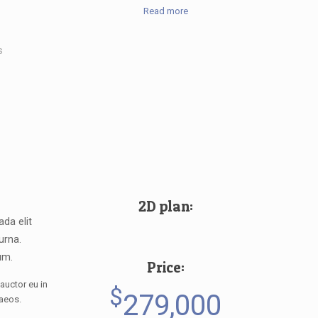
Read more
s
2D plan:
da elit
 urna.
um.
Price:
auctor eu in
$
279,000
naeos.