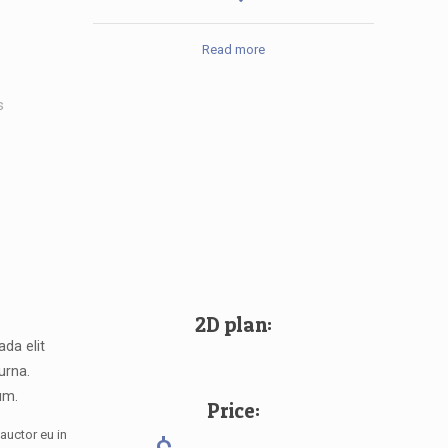
Read more
s
2D plan:
da elit
 urna.
um.
Price:
auctor eu in