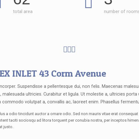
total area
number of room
EX INLET 43 Corm Avenue
mcorper. Suspendisse a pellentesque dui, non felis. Maecenas malesua
s, malesuada ultricies. Curabitur et ligula. Ut molestie a, ultricies porta
 commodo volutpat a, convallis ac, laoreet enim. Phasellus ferment
us a odio tincidunt auctor a ornare odio. Sed non mauris vitae erat consequat 
aptent taciti sociosqu ad litora torquent per conubia nostra, per inceptos hime
at justo.