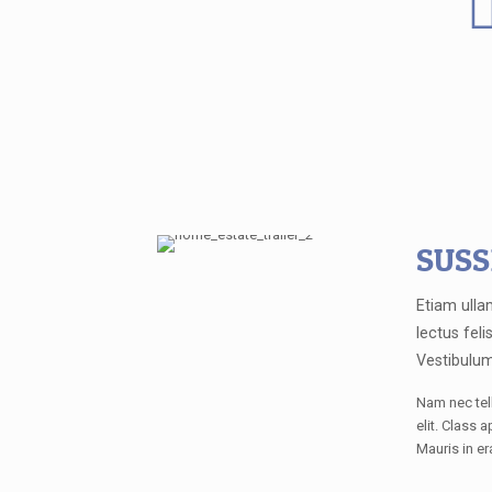
SUSS
Etiam ulla
lectus feli
Vestibulum
Nam nec tell
elit. Class 
Mauris in er