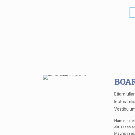
BOAR
Etiam ulla
lectus feli
Vestibulum
Nam nec tell
elit. Class 
Mauris in er