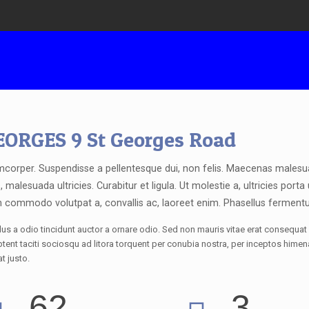
EORGES 9 St Georges Road
mcorper. Suspendisse a pellentesque dui, non felis. Maecenas malesua
s, malesuada ultricies. Curabitur et ligula. Ut molestie a, ultricies porta
 commodo volutpat a, convallis ac, laoreet enim. Phasellus ferment
us a odio tincidunt auctor a ornare odio. Sed non mauris vitae erat consequat 
aptent taciti sociosqu ad litora torquent per conubia nostra, per inceptos hime
at justo.
62
3