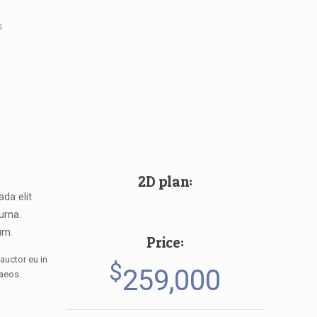
s
2D plan:
da elit
 urna.
um.
Price:
auctor eu in
$
259,000
naeos.