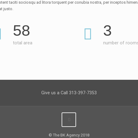
aptent taciti sociosqu ad litora torquent per conubia nostra, per inceptos hime
at justo.
58
3
total area
number of room
Give us a Call 313-397-7353
© The BK Agency 2018