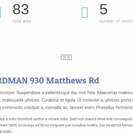
83
5
total area
number of room
DMAN 930 Matthews Rd
mcorper. Suspendisse a pellentesque dui, non felis. Maecenas malesua
s, malesuada ultricies. Curabitur et ligula. Ut molestie a, ultricies porta
 commodo volutpat a, convallis ac, laoreet enim. Phasellus ferment
us a odio tincidunt auctor a ornare odio. Sed non mauris vitae erat consequat 
aptent taciti sociosqu ad litora torquent per conubia nostra, per inceptos hime
at justo.