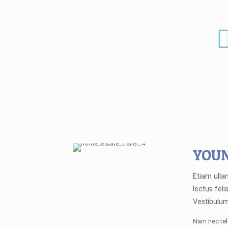
YOUN
Etiam ulla
lectus feli
Vestibulum
Nam nec tell