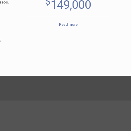
$
149,000
naeos.
Read more
s